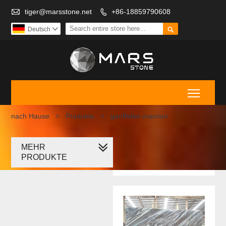

tiger@marsstone.net
+86-18859790608


Deutsch

Toggle
nach Hause
>
Produkte
>
geriffelter marmor
MEHR
geriffelter
PRODUKTE
marmor